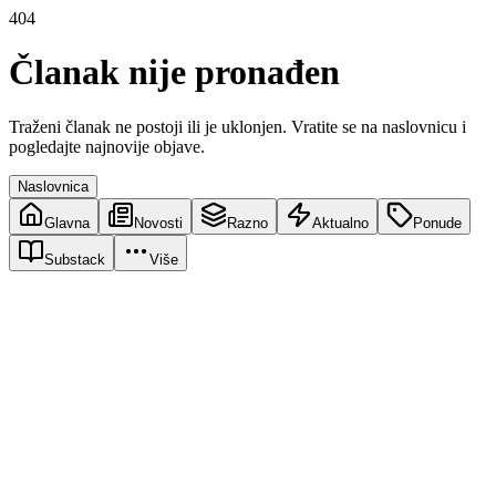
404
Članak nije pronađen
Traženi članak ne postoji ili je uklonjen. Vratite se na naslovnicu i
pogledajte najnovije objave.
Naslovnica
Glavna
Novosti
Razno
Aktualno
Ponude
Substack
Više