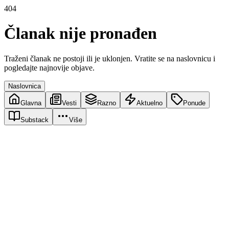
404
Članak nije pronađen
Traženi članak ne postoji ili je uklonjen. Vratite se na naslovnicu i
pogledajte najnovije objave.
Naslovnica
Glavna
Vesti
Razno
Aktuelno
Ponude
Substack
Više