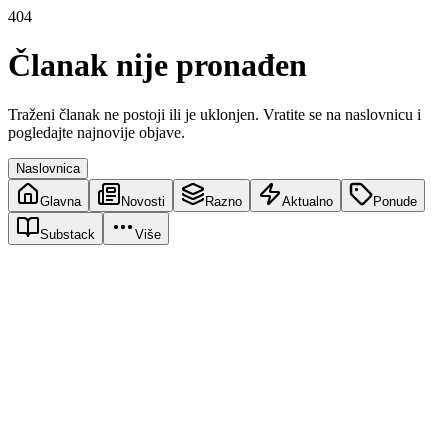
404
Članak nije pronađen
Traženi članak ne postoji ili je uklonjen. Vratite se na naslovnicu i
pogledajte najnovije objave.
Naslovnica
Glavna
Novosti
Razno
Aktualno
Ponude
Substack
Više