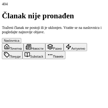
404
Članak nije pronađen
Traženi članak ne postoji ili je uklonjen. Vratite se na naslovnicu i
pogledajte najnovije objave.
Naslovnica
Почетна
Новости
Разно
Актуелно
Понуди
Substack
Повеќе