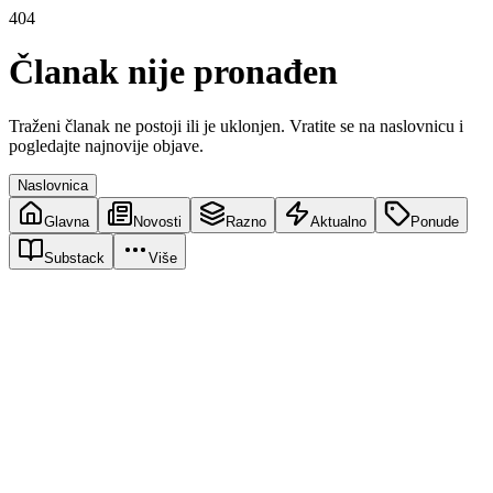
404
Članak nije pronađen
Traženi članak ne postoji ili je uklonjen. Vratite se na naslovnicu i
pogledajte najnovije objave.
Naslovnica
Glavna
Novosti
Razno
Aktualno
Ponude
Substack
Više