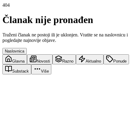
404
Članak nije pronađen
Traženi članak ne postoji ili je uklonjen. Vratite se na naslovnicu i
pogledajte najnovije objave.
Naslovnica
Glavna
Novosti
Razno
Aktualno
Ponude
Substack
Više