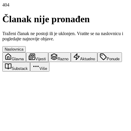
404
Članak nije pronađen
Traženi članak ne postoji ili je uklonjen. Vratite se na naslovnicu i
pogledajte najnovije objave.
Naslovnica
Glavna
Vijesti
Razno
Aktuelno
Ponude
Substack
Više