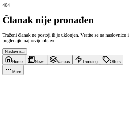
404
Članak nije pronađen
Traženi članak ne postoji ili je uklonjen. Vratite se na naslovnicu i
pogledajte najnovije objave.
Naslovnica
Home
News
Various
Trending
Offers
More