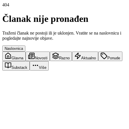
404
Članak nije pronađen
Traženi članak ne postoji ili je uklonjen. Vratite se na naslovnicu i
pogledajte najnovije objave.
Naslovnica
Glavna
Novosti
Razno
Aktualno
Ponude
Substack
Više