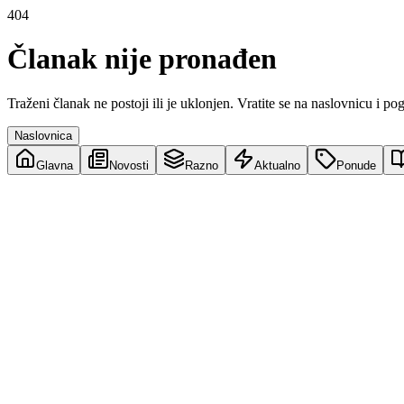
404
Članak nije pronađen
Traženi članak ne postoji ili je uklonjen. Vratite se na naslovnicu i po
Naslovnica
Glavna
Novosti
Razno
Aktualno
Ponude