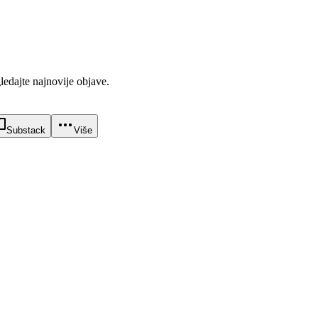
gledajte najnovije objave.
Substack
Više