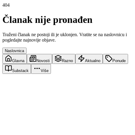
404
Članak nije pronađen
Traženi članak ne postoji ili je uklonjen. Vratite se na naslovnicu i
pogledajte najnovije objave.
Naslovnica
Glavna
Novosti
Razno
Aktualno
Ponude
Substack
Više