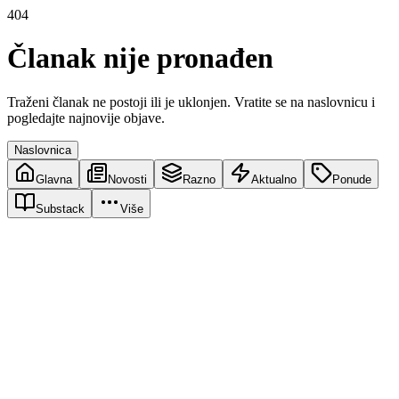
404
Članak nije pronađen
Traženi članak ne postoji ili je uklonjen. Vratite se na naslovnicu i
pogledajte najnovije objave.
Naslovnica
Glavna
Novosti
Razno
Aktualno
Ponude
Substack
Više