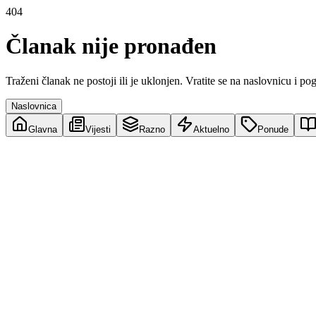
404
Članak nije pronađen
Traženi članak ne postoji ili je uklonjen. Vratite se na naslovnicu i po
Naslovnica
Glavna
Vijesti
Razno
Aktuelno
Ponude