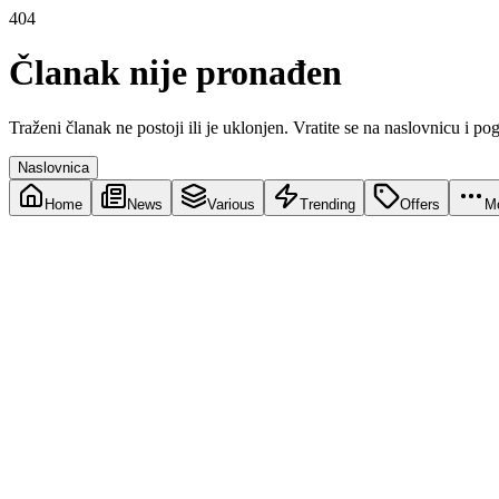
404
Članak nije pronađen
Traženi članak ne postoji ili je uklonjen. Vratite se na naslovnicu i po
Naslovnica
Home
News
Various
Trending
Offers
M