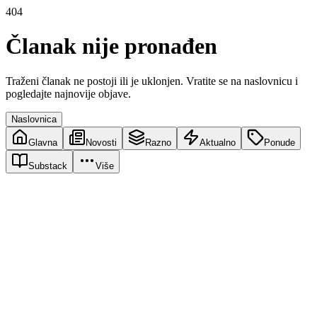
404
Članak nije pronađen
Traženi članak ne postoji ili je uklonjen. Vratite se na naslovnicu i
pogledajte najnovije objave.
Naslovnica
Glavna
Novosti
Razno
Aktualno
Ponude
Substack
Više