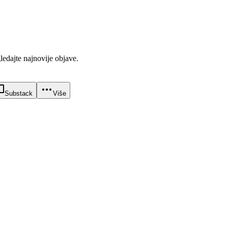
gledajte najnovije objave.
Substack
Više