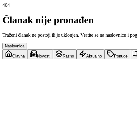
404
Članak nije pronađen
Traženi članak ne postoji ili je uklonjen. Vratite se na naslovnicu i po
Naslovnica
Glavna
Novosti
Razno
Aktualno
Ponude