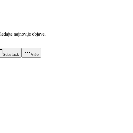
gledajte najnovije objave.
Substack
Više