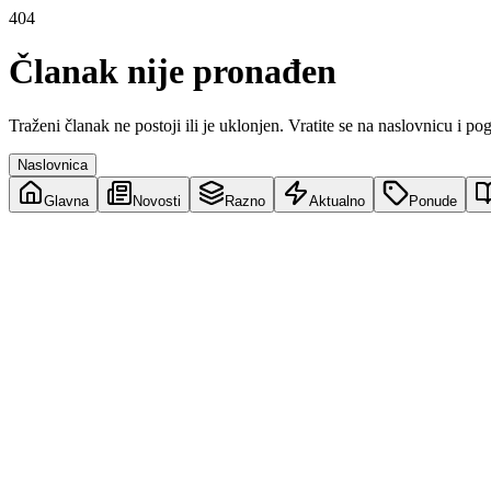
404
Članak nije pronađen
Traženi članak ne postoji ili je uklonjen. Vratite se na naslovnicu i po
Naslovnica
Glavna
Novosti
Razno
Aktualno
Ponude