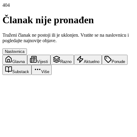
404
Članak nije pronađen
Traženi članak ne postoji ili je uklonjen. Vratite se na naslovnicu i
pogledajte najnovije objave.
Naslovnica
Glavna
Vijesti
Razno
Aktuelno
Ponude
Substack
Više