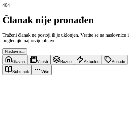
404
Članak nije pronađen
Traženi članak ne postoji ili je uklonjen. Vratite se na naslovnicu i
pogledajte najnovije objave.
Naslovnica
Glavna
Vijesti
Razno
Aktuelno
Ponude
Substack
Više