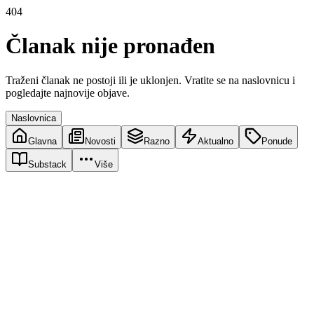
404
Članak nije pronađen
Traženi članak ne postoji ili je uklonjen. Vratite se na naslovnicu i
pogledajte najnovije objave.
Naslovnica
Glavna
Novosti
Razno
Aktualno
Ponude
Substack
Više