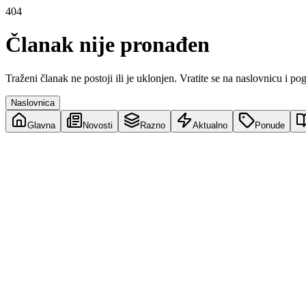
404
Članak nije pronađen
Traženi članak ne postoji ili je uklonjen. Vratite se na naslovnicu i po
Naslovnica
Glavna
Novosti
Razno
Aktualno
Ponude