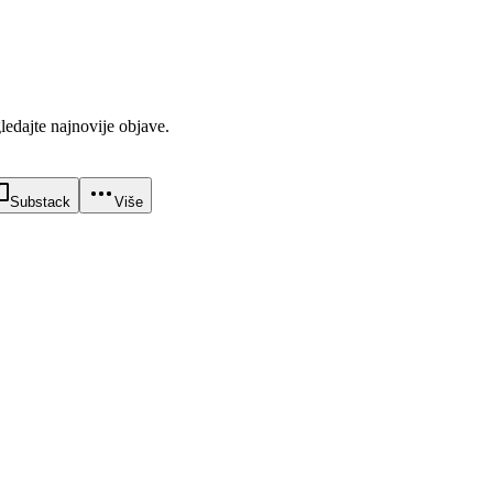
gledajte najnovije objave.
Substack
Više