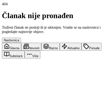
404
Članak nije pronađen
Traženi članak ne postoji ili je uklonjen. Vratite se na naslovnicu i
pogledajte najnovije objave.
Naslovnica
Glavna
Novosti
Razno
Aktualno
Ponude
Substack
Više