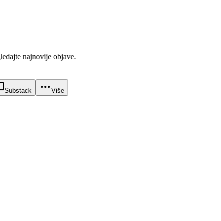
gledajte najnovije objave.
Substack
Više