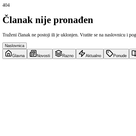
404
Članak nije pronađen
Traženi članak ne postoji ili je uklonjen. Vratite se na naslovnicu i po
Naslovnica
Glavna
Novosti
Razno
Aktualno
Ponude