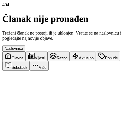
404
Članak nije pronađen
Traženi članak ne postoji ili je uklonjen. Vratite se na naslovnicu i
pogledajte najnovije objave.
Naslovnica
Glavna
Vijesti
Razno
Aktuelno
Ponude
Substack
Više