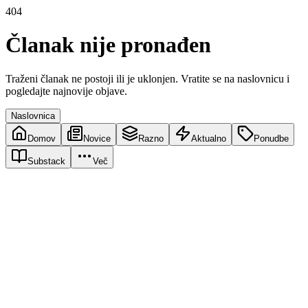
404
Članak nije pronađen
Traženi članak ne postoji ili je uklonjen. Vratite se na naslovnicu i
pogledajte najnovije objave.
Naslovnica
Domov
Novice
Razno
Aktualno
Ponudbe
Substack
Več