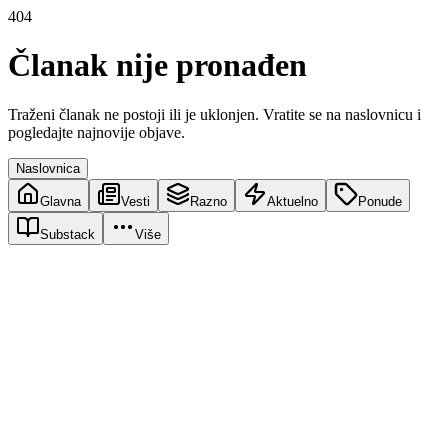
404
Članak nije pronađen
Traženi članak ne postoji ili je uklonjen. Vratite se na naslovnicu i
pogledajte najnovije objave.
Naslovnica
Glavna
Vesti
Razno
Aktuelno
Ponude
Substack
Više