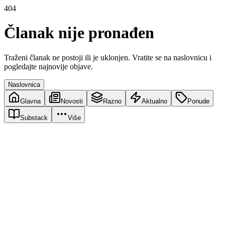
404
Članak nije pronađen
Traženi članak ne postoji ili je uklonjen. Vratite se na naslovnicu i
pogledajte najnovije objave.
Naslovnica
Glavna
Novosti
Razno
Aktualno
Ponude
Substack
Više