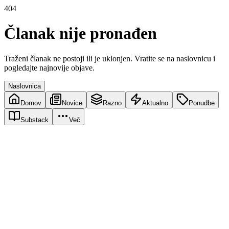
404
Članak nije pronađen
Traženi članak ne postoji ili je uklonjen. Vratite se na naslovnicu i
pogledajte najnovije objave.
Naslovnica
Domov
Novice
Razno
Aktualno
Ponudbe
Substack
Več