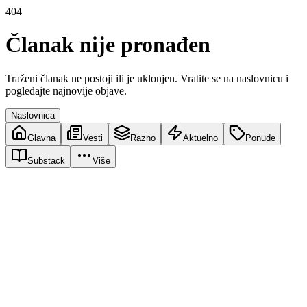
404
Članak nije pronađen
Traženi članak ne postoji ili je uklonjen. Vratite se na naslovnicu i
pogledajte najnovije objave.
Naslovnica
Glavna
Vesti
Razno
Aktuelno
Ponude
Substack
Više