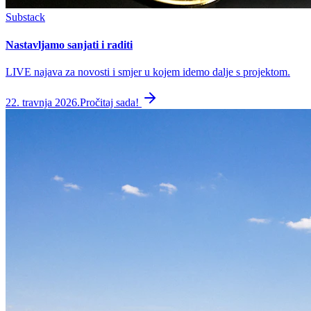
Substack
Nastavljamo sanjati i raditi
LIVE najava za novosti i smjer u kojem idemo dalje s projektom.
22. travnja 2026.
Pročitaj sada!