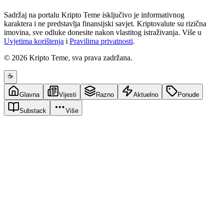
Sadržaj na portalu Kripto Teme isključivo je informativnog
karaktera i ne predstavlja finansijski savjet. Kriptovalute su rizična
imovina, sve odluke donesite nakon vlastitog istraživanja. Više u
Uvjetima korištenja
i
Pravilima privatnosti
.
© 2026 Kripto Teme, sva prava zadržana.
☕
Glavna
Vijesti
Razno
Aktuelno
Ponude
Substack
Više