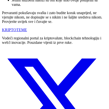
Jedini službeni nalozi su oni koje smo ovdje podijelili sa
vama.
Prevaranti pokušavaju svašta i zato budite korak unaprijed, ne
vjerujte nikom, ne dopisujte se s nikim i ne šaljite sredstva nikom.
Provjerite uvijek sve i čuvajte se.
KRIPTO
TEME
Vodeći regionalni portal za kriptovalute, blockchain tehnologiju i
web3 inovacije. Pouzdane vijesti iz prve ruke.