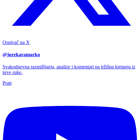
Osnivač na X
@jurekaramarko
Svakodnevna razmišljanja, analize i komentari na tržišna kretanja iz
prve ruke.
Prati