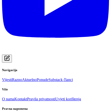
Navigacija
Vijesti
Razno
Aktuelno
Ponude
Substack članci
Više
O nama
Kontakt
Pravila privatnosti
Uvjeti korištenja
Pravna napomena