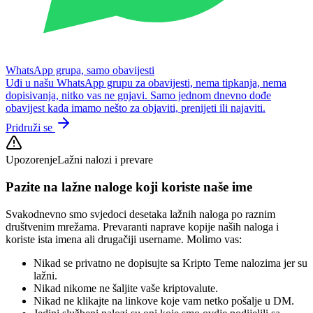
WhatsApp grupa, samo obavijesti
Uđi u našu WhatsApp grupu za obavijesti, nema tipkanja, nema
dopisivanja, nitko vas ne gnjavi. Samo jednom dnevno dođe
obavijest kada imamo nešto za objaviti, prenijeti ili najaviti.
Pridruži se
Upozorenje
Lažni nalozi i prevare
Pazite na lažne naloge koji koriste naše ime
Svakodnevno smo svjedoci desetaka lažnih naloga po raznim
društvenim mrežama. Prevaranti naprave kopije naših naloga i
koriste ista imena ali drugačiji username. Molimo vas:
Nikad se privatno ne dopisujte sa Kripto Teme nalozima jer su
lažni.
Nikad nikome ne šaljite vaše kriptovalute.
Nikad ne klikajte na linkove koje vam netko pošalje u DM.