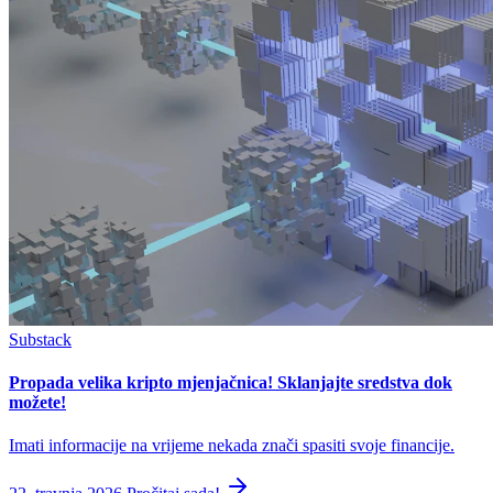
Substack
Propada velika kripto mjenjačnica! Sklanjajte sredstva dok
možete!
Imati informacije na vrijeme nekada znači spasiti svoje financije.