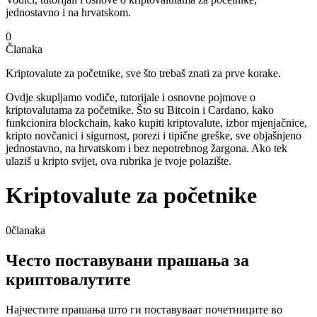
jednostavno i na hrvatskom.
0
Članaka
Kriptovalute za početnike, sve što trebaš znati za prve korake.
Ovdje skupljamo vodiče, tutorijale i osnovne pojmove o
kriptovalutama za početnike. Što su Bitcoin i Cardano, kako
funkcionira blockchain, kako kupiti kriptovalute, izbor mjenjačnice,
kripto novčanici i sigurnost, porezi i tipične greške, sve objašnjeno
jednostavno, na hrvatskom i bez nepotrebnog žargona. Ako tek
ulaziš u kripto svijet, ova rubrika je tvoje polazište.
Kriptovalute za početnike
0
članaka
Често поставувани прашања за
криптовалутите
Најчестите прашања што ги поставуваат почетниците во