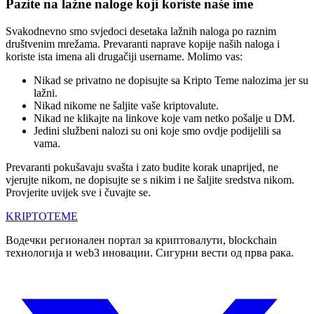
Pazite na lažne naloge koji koriste naše ime
Svakodnevno smo svjedoci desetaka lažnih naloga po raznim
društvenim mrežama. Prevaranti naprave kopije naših naloga i
koriste ista imena ali drugačiji username. Molimo vas:
Nikad se privatno ne dopisujte sa Kripto Teme nalozima jer su
lažni.
Nikad nikome ne šaljite vaše kriptovalute.
Nikad ne klikajte na linkove koje vam netko pošalje u DM.
Jedini službeni nalozi su oni koje smo ovdje podijelili sa
vama.
Prevaranti pokušavaju svašta i zato budite korak unaprijed, ne
vjerujte nikom, ne dopisujte se s nikim i ne šaljite sredstva nikom.
Provjerite uvijek sve i čuvajte se.
KRIPTO
TEME
Водечки регионален портал за криптовалути, blockchain
технологија и web3 иновации. Сигурни вести од прва рака.