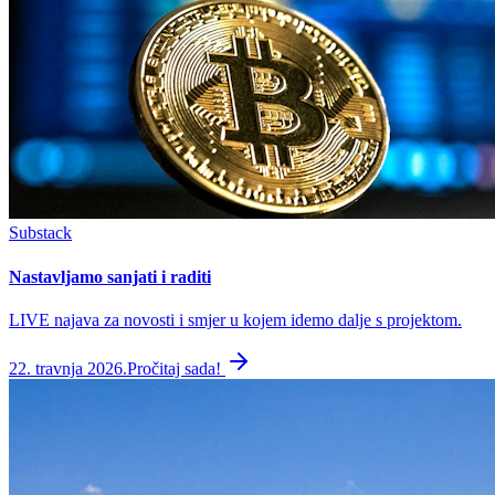
Substack
Nastavljamo sanjati i raditi
LIVE najava za novosti i smjer u kojem idemo dalje s projektom.
22. travnja 2026.
Pročitaj sada!