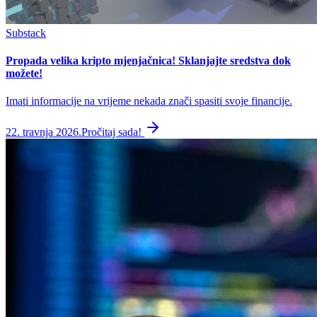
Substack
Propada velika kripto mjenjačnica! Sklanjajte sredstva dok
možete!
Imati informacije na vrijeme nekada znači spasiti svoje financije.
22. travnja 2026.
Pročitaj sada!