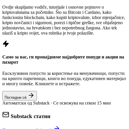
Ovdje skupljamo vodiče, tutorijale i osnovne pojmove o
kriptovalutama za početnike. Što su Bitcoin i Cardano, kako
funkcionira blockchain, kako kupiti kriptovalute, izbor mjenjačnice,
kripto novčanici i sigurnost, porezi i tipične greške, sve objašnjeno
jednostavno, na hrvatskom i bez nepotrebnog žargona. Ako tek
ulaziš u kripto svijet, ova rubrika je tvoje polazište.
Само за вас, ги пронајдовме најдобрите понуди и акции на
пазарот
Ексклузивни попусти за користење на менувачници, попусти
на крипто паричници, книги во понуда, едукативен материјал
и многу повеќе. Кликнете и истражете.
Погледни сè
Автоматски од Substack · Се освежува на секои 15 мин
Substack статии