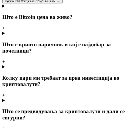
Идеални менувачници за вас →
Што е Bitcoin цена во живо?
+
Што е крипто паричник и кој е најдобар за
почетници?
+
Колку пари ми требаат за прва инвестиција во
криптовалути?
+
Што се предвидувања за криптовалути и дали се
сигурни?