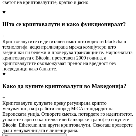
светот на криптовалутите, кратко и јасно.
Што се криптовалути и како функционираат?
+
Криптовалутите се дигитален имот што користи blockchain
технологија, децентрализирана мрежа компјутери што
заеднички ги бележи и проверува трансакциите. Најпознатата
криптовалута е Bitcoin, претставен 2009 година, а
криптовалутите овозможуваат пренос на вредност без
посредници како банките.
Како да купите криптовалути во Македонија?
+
Криптовалути купувате преку регулирана крипто
менувачница која работи според MiCA стандардот на
Европската унија. Отворете сметка, потврдете го идентитетот,
уплатете пари со картичка или банкарски трансфер и купете
Bitcoin, Ethereum или други криптовалути. Секогаш проверете
дали менувачницата е лиценцирана.