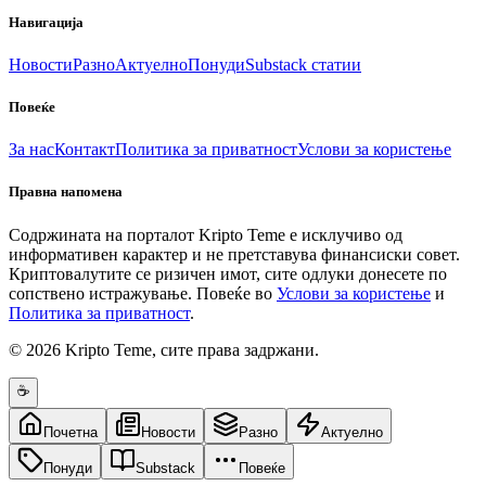
Навигација
Новости
Разно
Актуелно
Понуди
Substack статии
Повеќе
За нас
Контакт
Политика за приватност
Услови за користење
Правна напомена
Содржината на порталот Kripto Teme е исклучиво од
информативен карактер и не претставува финансиски совет.
Криптовалутите се ризичен имот, сите одлуки донесете по
сопствено истражување. Повеќе во
Услови за користење
и
Политика за приватност
.
© 2026 Kripto Teme, сите права задржани.
☕
Почетна
Новости
Разно
Актуелно
Понуди
Substack
Повеќе