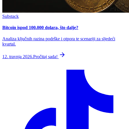
Substack
Bitcoin ispod 100.000 dolara, što dalje?
Analiza ključnih razina podrške i otpora te scenariji za sljedeći
kvartal.
12. travnja 2026.
Pročitaj sada!