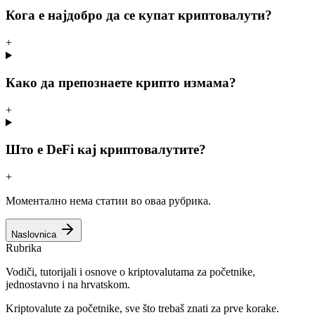
Кога е најдобро да се купат криптовалути?
+
Како да препознаете крипто измама?
+
Што е DeFi кај криптовалутите?
+
Моментално нема статии во оваа рубрика.
Naslovnica
Rubrika
Vodiči, tutorijali i osnove o kriptovalutama za početnike,
jednostavno i na hrvatskom.
Kriptovalute za početnike, sve što trebaš znati za prve korake.