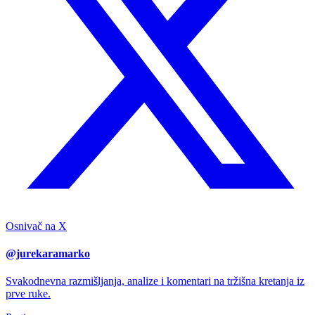
Osnivač na X
@jurekaramarko
Svakodnevna razmišljanja, analize i komentari na tržišna kretanja iz
prve ruke.