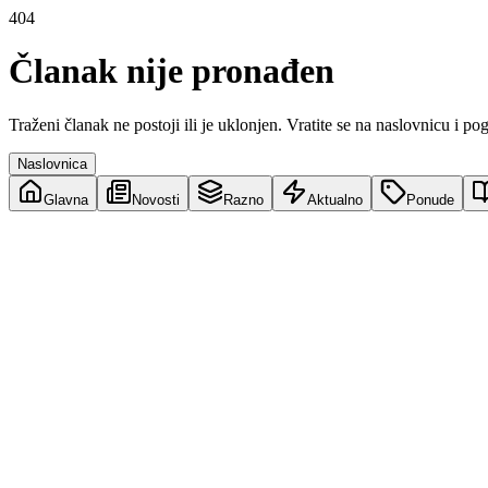
404
Članak nije pronađen
Traženi članak ne postoji ili je uklonjen. Vratite se na naslovnicu i po
Naslovnica
Glavna
Novosti
Razno
Aktualno
Ponude