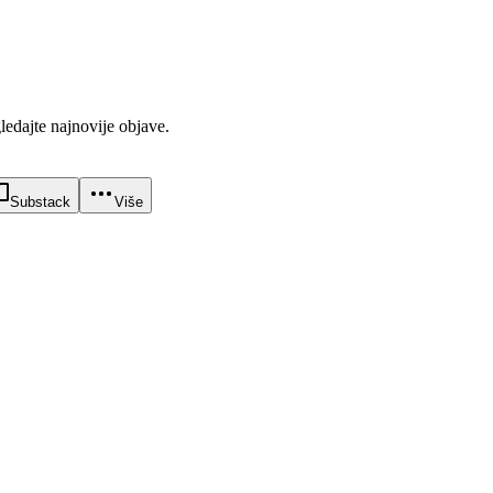
gledajte najnovije objave.
Substack
Više