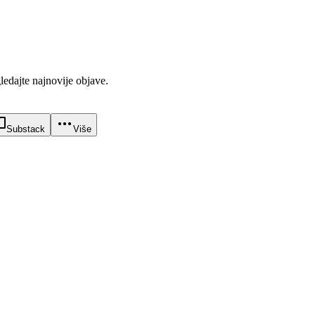
gledajte najnovije objave.
Substack
Više