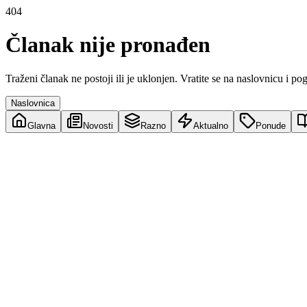
404
Članak nije pronađen
Traženi članak ne postoji ili je uklonjen. Vratite se na naslovnicu i po
Naslovnica
Glavna
Novosti
Razno
Aktualno
Ponude