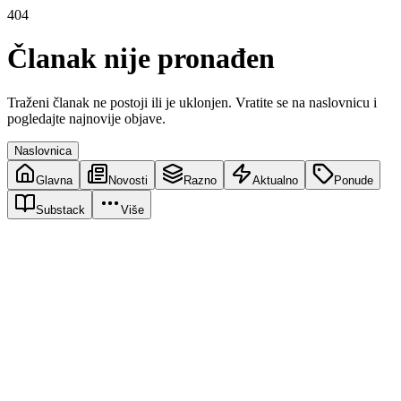
404
Članak nije pronađen
Traženi članak ne postoji ili je uklonjen. Vratite se na naslovnicu i
pogledajte najnovije objave.
Naslovnica
Glavna
Novosti
Razno
Aktualno
Ponude
Substack
Više