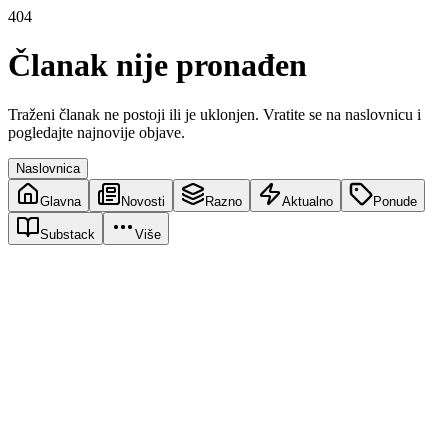
404
Članak nije pronađen
Traženi članak ne postoji ili je uklonjen. Vratite se na naslovnicu i
pogledajte najnovije objave.
Naslovnica
Glavna
Novosti
Razno
Aktualno
Ponude
Substack
Više