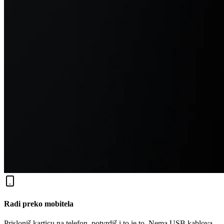
Radi preko mobitela
Prisloniš karticu na telefon, potvrdiš i to je to. Nema USB kablova,