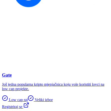
Gate
Još jedna popularna kripto mjenjačnica koju vole koristiti lovci na
low cap projekte.
Low cap raj
Veliki izbor
Registriraj se