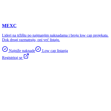
MEXC
Lideri na tržištu po najmanjim naknadama i broju low cap projekata.
Dok drugi razmatraju, oni već listaju.
Najniže naknade
Low cap listanja
Registriraj se