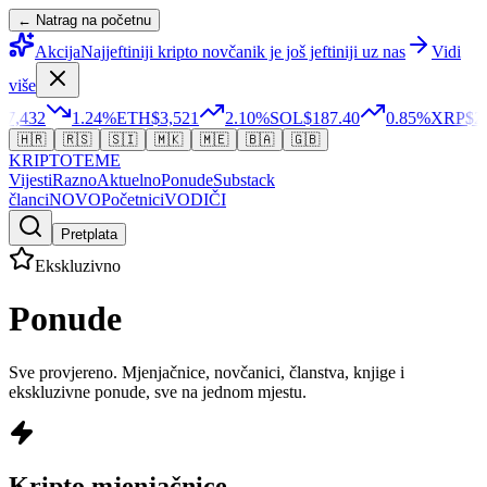
← Natrag na početnu
Akcija
Najjeftiniji kripto novčanik je još jeftiniji uz nas
Vidi
više
,432
1.24
%
ETH
$3,521
2.10
%
SOL
$187.40
0.85
%
XRP
$2.3
🇭🇷
🇷🇸
🇸🇮
🇲🇰
🇲🇪
🇧🇦
🇬🇧
KRIPTO
TEME
Vijesti
Razno
Aktuelno
Ponude
Substack
članci
NOVO
Početnici
VODIČI
Pretplata
Ekskluzivno
Ponude
Sve provjereno. Mjenjačnice, novčanici, članstva, knjige i
ekskluzivne ponude, sve na jednom mjestu.
Kripto mjenjačnice