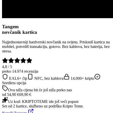
Tangem
novčanik kartica
Najjednostavniji hardverski novčanik na svijetu. Prisloniš karticu na
mobitel, potvrdiš transakciju, gotovo. Bez kablova, bez baterija, bez
stresa.
4,8 / 5
preko 14.974 recenzija
EAL6+ čip
NFC, bez kablova
14.000+ kripto
Seedless opcija
Ova niža cijena bit će još niža preko nas
od 54,90 €
69,90 €
Uz kod: KRIPTOTEME ide još veći popust
Set od 2 kartice, službeno uz podršku Kripto Teme.