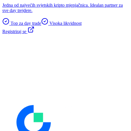
Jedna od najvećih svjetskih kripto mjenjačnica. Idealan partner za
sve day trejdere.
Top za day trade
Visoka likvidnost
Registriraj se