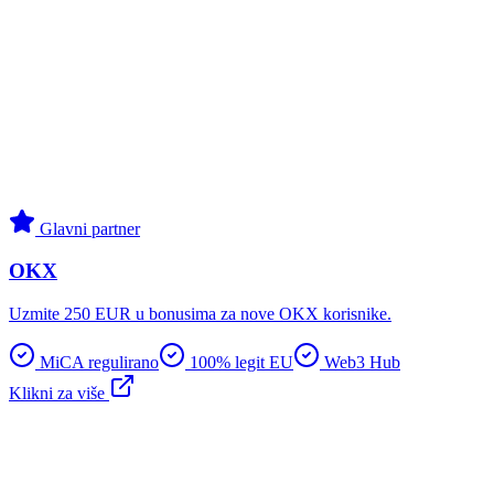
Glavni partner
OKX
Uzmite 250 EUR u bonusima za nove OKX korisnike.
MiCA regulirano
100% legit EU
Web3 Hub
Klikni za više