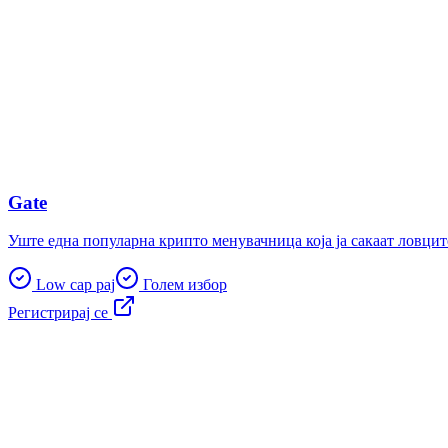
Gate
Уште една популарна крипто менувачница која ја сакаат ловците
Low cap рај
Голем избор
Регистрирај се