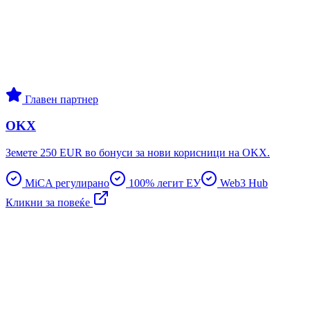
Главен партнер
OKX
Земете 250 EUR во бонуси за нови корисници на OKX.
MiCA регулирано
100% легит ЕУ
Web3 Hub
Кликни за повеќе