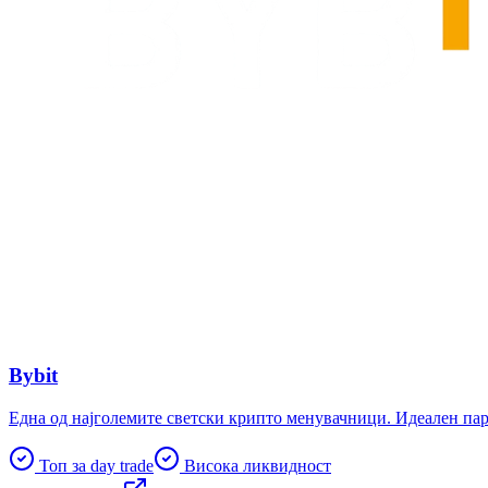
Bybit
Една од најголемите светски крипто менувачници. Идеален партн
Топ за day trade
Висока ликвидност