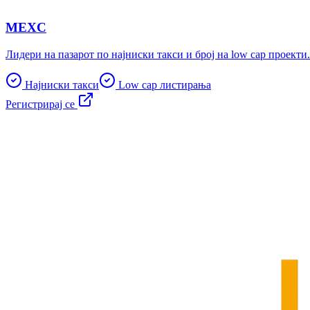
MEXC
Лидери на пазарот по најниски такси и број на low cap проекти.
Најниски такси
Low cap листирања
Регистрирај се