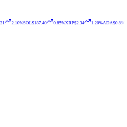
21
2.10
%
SOL
$187.40
0.85
%
XRP
$2.34
1.20
%
ADA
$0.890