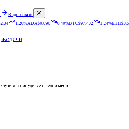
с
Види повеќе
2.34
1.20
%
ADA
$0.890
0.40
%
BTC
$97,432
1.24
%
ETH
$3,5
ци
ВОДИЧИ
клузивни понуди, сè на едно место.