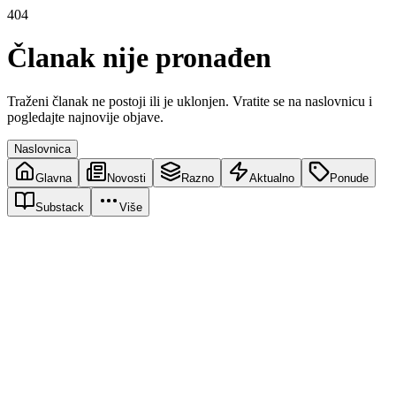
404
Članak nije pronađen
Traženi članak ne postoji ili je uklonjen. Vratite se na naslovnicu i
pogledajte najnovije objave.
Naslovnica
Glavna
Novosti
Razno
Aktualno
Ponude
Substack
Više