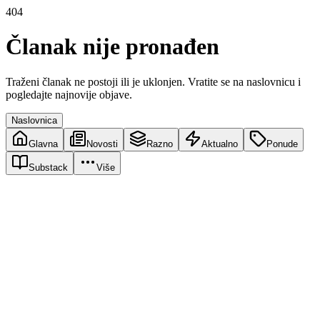
404
Članak nije pronađen
Traženi članak ne postoji ili je uklonjen. Vratite se na naslovnicu i
pogledajte najnovije objave.
Naslovnica
Glavna
Novosti
Razno
Aktualno
Ponude
Substack
Više