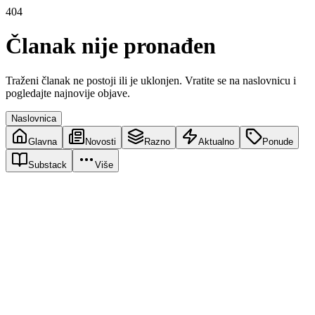
404
Članak nije pronađen
Traženi članak ne postoji ili je uklonjen. Vratite se na naslovnicu i
pogledajte najnovije objave.
Naslovnica
Glavna
Novosti
Razno
Aktualno
Ponude
Substack
Više