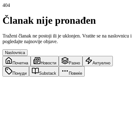
404
Članak nije pronađen
Traženi članak ne postoji ili je uklonjen. Vratite se na naslovnicu i
pogledajte najnovije objave.
Naslovnica
Почетна
Новости
Разно
Актуелно
Понуди
Substack
Повеќе