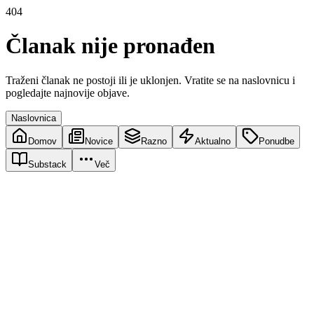
404
Članak nije pronađen
Traženi članak ne postoji ili je uklonjen. Vratite se na naslovnicu i
pogledajte najnovije objave.
Naslovnica
Domov
Novice
Razno
Aktualno
Ponudbe
Substack
Več