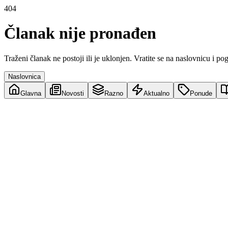
404
Članak nije pronađen
Traženi članak ne postoji ili je uklonjen. Vratite se na naslovnicu i po
Naslovnica
Glavna
Novosti
Razno
Aktualno
Ponude