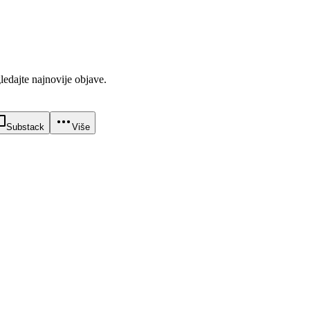
gledajte najnovije objave.
Substack
Više