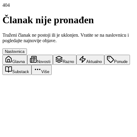
404
Članak nije pronađen
Traženi članak ne postoji ili je uklonjen. Vratite se na naslovnicu i
pogledajte najnovije objave.
Naslovnica
Glavna
Novosti
Razno
Aktualno
Ponude
Substack
Više