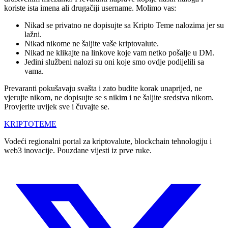
koriste ista imena ali drugačiji username. Molimo vas:
Nikad se privatno ne dopisujte sa Kripto Teme nalozima jer su
lažni.
Nikad nikome ne šaljite vaše kriptovalute.
Nikad ne klikajte na linkove koje vam netko pošalje u DM.
Jedini službeni nalozi su oni koje smo ovdje podijelili sa
vama.
Prevaranti pokušavaju svašta i zato budite korak unaprijed, ne
vjerujte nikom, ne dopisujte se s nikim i ne šaljite sredstva nikom.
Provjerite uvijek sve i čuvajte se.
KRIPTO
TEME
Vodeći regionalni portal za kriptovalute, blockchain tehnologiju i
web3 inovacije. Pouzdane vijesti iz prve ruke.