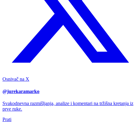
Osnivač na X
@jurekaramarko
Svakodnevna razmišljanja, analize i komentari na tržišna kretanja iz
prve ruke.
Prati