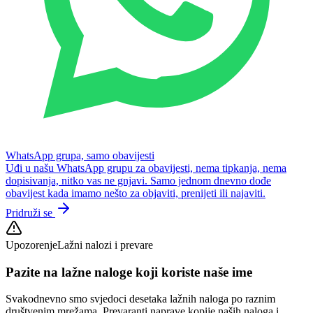
WhatsApp grupa, samo obavijesti
Uđi u našu WhatsApp grupu za obavijesti, nema tipkanja, nema
dopisivanja, nitko vas ne gnjavi. Samo jednom dnevno dođe
obavijest kada imamo nešto za objaviti, prenijeti ili najaviti.
Pridruži se
Upozorenje
Lažni nalozi i prevare
Pazite na lažne naloge koji koriste naše ime
Svakodnevno smo svjedoci desetaka lažnih naloga po raznim
društvenim mrežama. Prevaranti naprave kopije naših naloga i