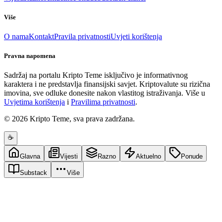
Više
O nama
Kontakt
Pravila privatnosti
Uvjeti korištenja
Pravna napomena
Sadržaj na portalu Kripto Teme isključivo je informativnog
karaktera i ne predstavlja finansijski savjet. Kriptovalute su rizična
imovina, sve odluke donesite nakon vlastitog istraživanja. Više u
Uvjetima korištenja
i
Pravilima privatnosti
.
© 2026 Kripto Teme, sva prava zadržana.
☕
Glavna
Vijesti
Razno
Aktuelno
Ponude
Substack
Više