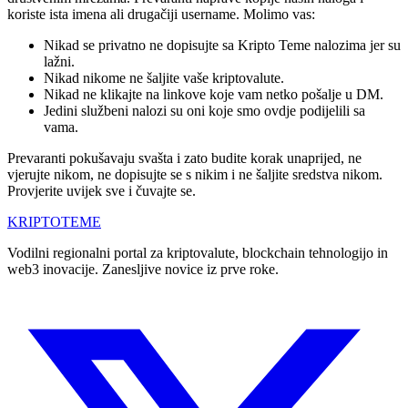
koriste ista imena ali drugačiji username. Molimo vas:
Nikad se privatno ne dopisujte sa Kripto Teme nalozima jer su
lažni.
Nikad nikome ne šaljite vaše kriptovalute.
Nikad ne klikajte na linkove koje vam netko pošalje u DM.
Jedini službeni nalozi su oni koje smo ovdje podijelili sa
vama.
Prevaranti pokušavaju svašta i zato budite korak unaprijed, ne
vjerujte nikom, ne dopisujte se s nikim i ne šaljite sredstva nikom.
Provjerite uvijek sve i čuvajte se.
KRIPTO
TEME
Vodilni regionalni portal za kriptovalute, blockchain tehnologijo in
web3 inovacije. Zanesljive novice iz prve roke.