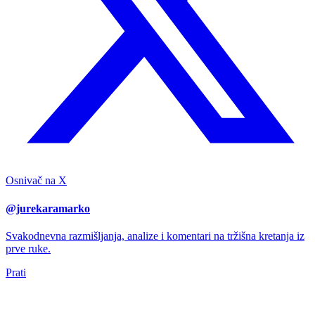
Osnivač na X
@jurekaramarko
Svakodnevna razmišljanja, analize i komentari na tržišna kretanja iz
prve ruke.
Prati