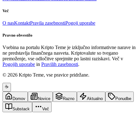
Več
O nas
Kontakt
Pravila zasebnosti
Pogoji uporabe
Pravno obvestilo
Vsebina na portalu Kripto Teme je izključno informativne narave in
ne predstavlja finančnega nasveta. Kriptovalute so tvegano
premoženje, vse odločitve sprejmite po lastni raziskavi. Več v
Pogojih uporabe
in
Pravilih zasebnosti
.
© 2026 Kripto Teme, vse pravice pridržane.
☕
Domov
Novice
Razno
Aktualno
Ponudbe
Substack
Več