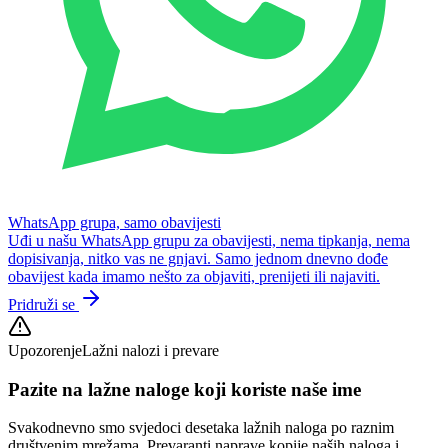
WhatsApp grupa, samo obavijesti
Uđi u našu WhatsApp grupu za obavijesti, nema tipkanja, nema
dopisivanja, nitko vas ne gnjavi. Samo jednom dnevno dođe
obavijest kada imamo nešto za objaviti, prenijeti ili najaviti.
Pridruži se
Upozorenje
Lažni nalozi i prevare
Pazite na lažne naloge koji koriste naše ime
Svakodnevno smo svjedoci desetaka lažnih naloga po raznim
društvenim mrežama. Prevaranti naprave kopije naših naloga i