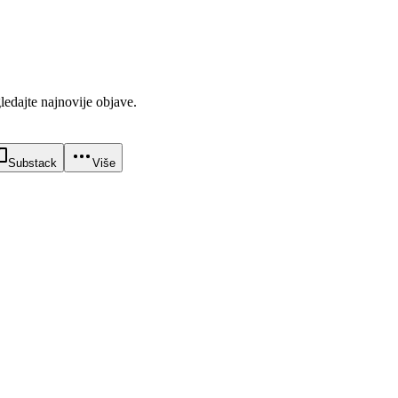
gledajte najnovije objave.
Substack
Više