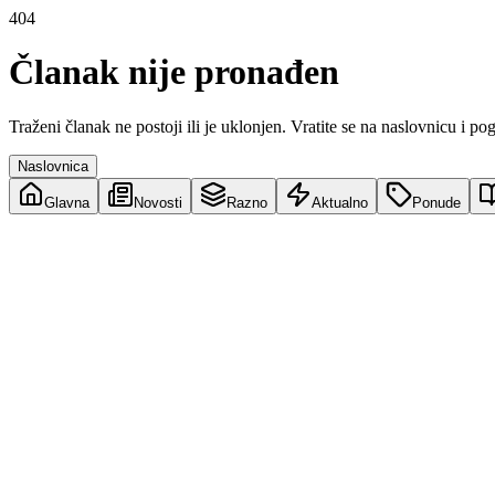
404
Članak nije pronađen
Traženi članak ne postoji ili je uklonjen. Vratite se na naslovnicu i po
Naslovnica
Glavna
Novosti
Razno
Aktualno
Ponude