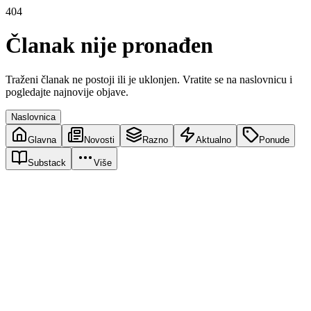
404
Članak nije pronađen
Traženi članak ne postoji ili je uklonjen. Vratite se na naslovnicu i
pogledajte najnovije objave.
Naslovnica
Glavna
Novosti
Razno
Aktualno
Ponude
Substack
Više