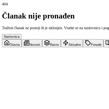
404
Članak nije pronađen
Traženi članak ne postoji ili je uklonjen. Vratite se na naslovnicu i po
Naslovnica
Glavna
Novosti
Razno
Aktualno
Ponude