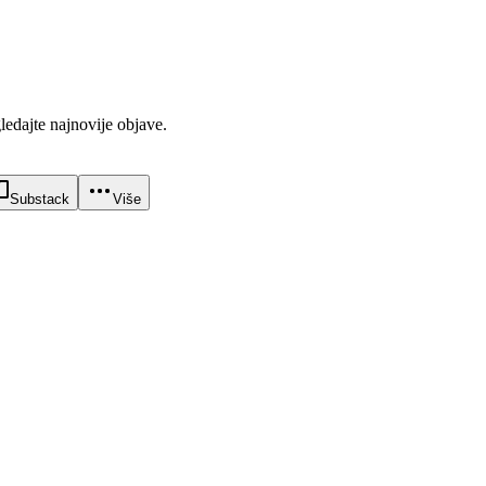
gledajte najnovije objave.
Substack
Više