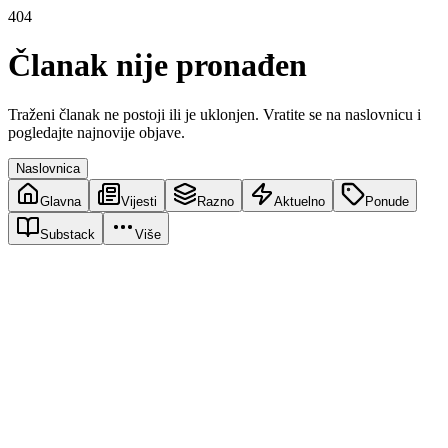
404
Članak nije pronađen
Traženi članak ne postoji ili je uklonjen. Vratite se na naslovnicu i
pogledajte najnovije objave.
Naslovnica
Glavna
Vijesti
Razno
Aktuelno
Ponude
Substack
Više